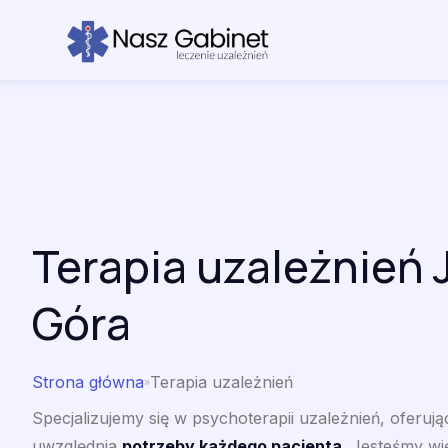
Przejdź do treści
Terapia uzależnień 
Góra
Strona główna
Terapia uzależnień
»
Specjalizujemy się w psychoterapii uzależnień, oferują
uwzględnia
potrzeby każdego pacjenta
. Jesteśmy wię