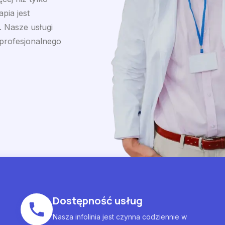
pia jest
. Nasze usługi
 profesjonalnego
Dostępność usług
Nasza infolinia jest czynna codziennie w