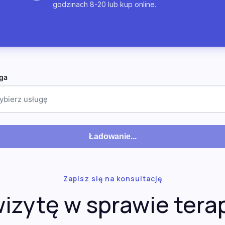
godzinach 8-20 lub kup online.
ga
ybierz usługę
Ładowanie...
Zapisz się na konsultację
izytę w sprawie terap