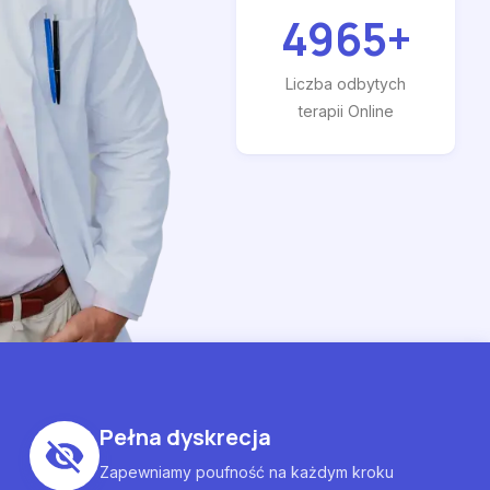
4965
+
Liczba odbytych
terapii Online
Pełna dyskrecja
Zapewniamy poufność na każdym kroku