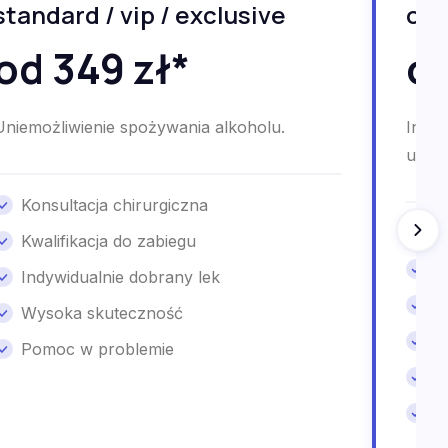
standard / vip / exclusive
onl
od 349 zł*
od
Uniemożliwienie spożywania alkoholu.
Indyw
uzale
Konsultacja chirurgiczna
P
Kwalifikacja do zabiegu
G
Indywidualnie dobrany lek
K
Wysoka skuteczność
W
Pomoc w problemie
I
W