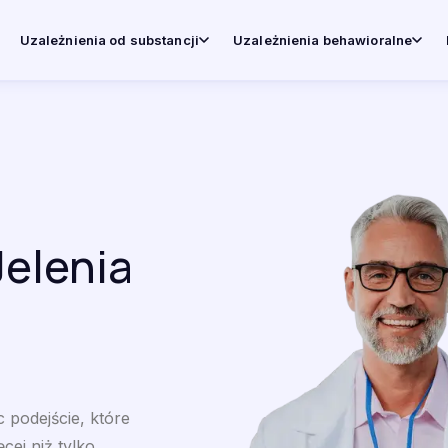
Uzależnienia od substancji
Uzależnienia behawioralne
Jelenia
c podejście, które
cej niż tylko