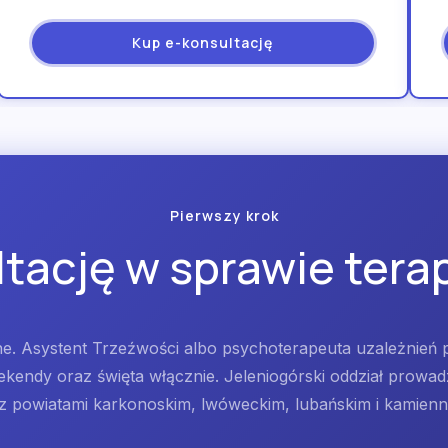
Kup e-konsultację
Pierwszy krok
ację w sprawie terap
. Asystent Trzeźwości albo psychoterapeuta uzależnień 
ekendy oraz święta włącznie. Jeleniogórski oddział prowadzi
z powiatami karkonoskim, lwóweckim, lubańskim i kamien