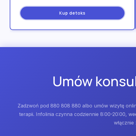
Kup detoks
Umów konsult
Zadzwoń pod 880 808 880 albo umów wizytę online
terapii. Infolinia czynna codziennie 8:00-20:00, we
włącznie 