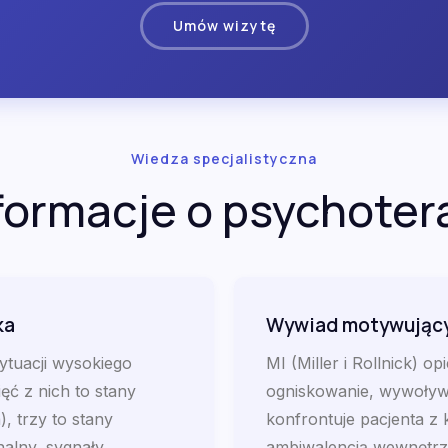
Umów wizytę
Wiedza specjalistyczna
formacje o psychotera
ka
Wywiad motywujący,
ytuacji wysokiego
MI (Miller i Rollnick) 
ć z nich to stany
ogniskowanie, wywoływa
), trzy to stany
konfrontuje pacjenta z 
nalny, sygnały
ambiwalencją wewnętrzn