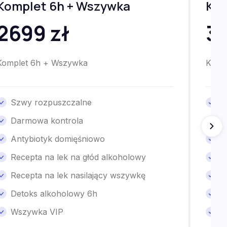
Komplet 6h + Wszywka
Kom
2699 zł
32
Komplet 6h + Wszywka
Komp
Szwy rozpuszczalne
S
Darmowa kontrola
D
Antybiotyk domięśniowo
A
Recepta na lek na głód alkoholowy
R
Recepta na lek nasilający wszywkę
R
Detoks alkoholowy 6h
D
Wszywka VIP
W