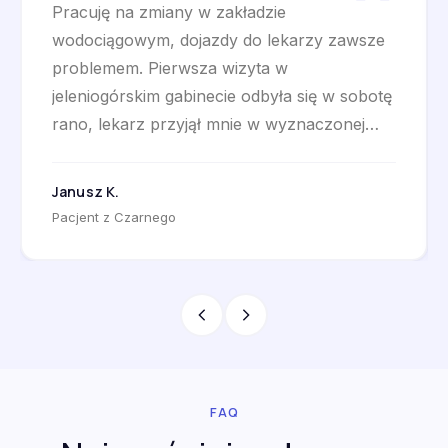
Pracuję na zmiany w zakładzie
wodociągowym, dojazdy do lekarzy zawsze
problemem. Pierwsza wizyta w
jeleniogórskim gabinecie odbyła się w sobotę
rano, lekarz przyjął mnie w wyznaczonej
godzinie bez czekania. Wywiad zajął
czterdzieści pięć minut, lekarz omówił ze
Janusz K.
mną kilka opcji farmakoterapii (Naltrekson,
Pacjent z Czarnego
Akamprozat) oraz wytłumaczył różnice.
Wybraliśmy Akamprozat, e-recepta
wystawiona od razu, w aptece na Wojska
Polskiego kupiłem leki w godzinę po wyjściu
z gabinetu. Po siedmiu miesiącach utrzymuję
pełną abstynencję.
FAQ