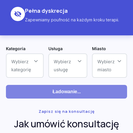
Pełna dyskrecja
Zapewniamy poufność na każdym kroku terapii.
Kategoria
Usługa
Miasto
Wybierz
Wybierz
Wybierz
kategorię
usługę
miasto
Ładowanie...
Zapisz się na konsultację
Jak umówić konsultację