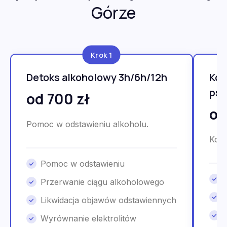
Górze
Krok 1
Detoks alkoholowy 3h/6h/12h
Kon
psy
od 700 zł
od
Pomoc w odstawieniu alkoholu.
Kons
Pomoc w odstawieniu
Przerwanie ciągu alkoholowego
Likwidacja objawów odstawiennych
Wyrównanie elektrolitów